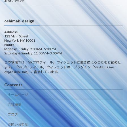
お問い合わせ
oshimak-design
Address
123 Main Street
New York, NY 10001
Hours
Monday–Friday: 9:00AM–5:00PM
Saturday & Sunday: 11:00AM–3:00PM
この領域では「VKプロフィール」ウィジェットに置き換えることをお勧めし
ます。 「VKプロフィール」ウィジェットは、プラグイン「VK All in One
expansion Unit」に含まれています。
Contents
ホームページ
会社概要
ブログ
お問い合わせ