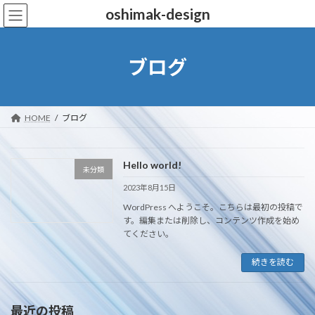
コ
ナ
oshimak-design
ン
ビ
テ
ゲ
ン
ー
ブログ
ツ
シ
へ
ョ
ス
ン
キ
に
HOME
ブログ
ッ
移
プ
動
Hello world!
未分類
2023年8月15日
WordPress へようこそ。こちらは最初の投稿で
す。編集または削除し、コンテンツ作成を始め
てください。
続きを読む
最近の投稿